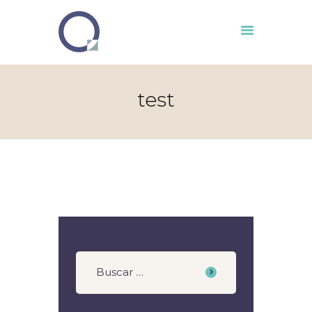
Inicio
test
Compañia
Servicios
Clientes
Ruta IA
Auditor 4.0
Contacto