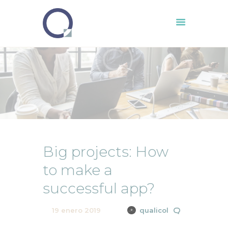
Inicio
Compañia
Servicios
Clientes
Ruta IA
Big projects: How
Auditor 4.0
to make a
Contacto
successful app?
19 enero 2019
qualicol