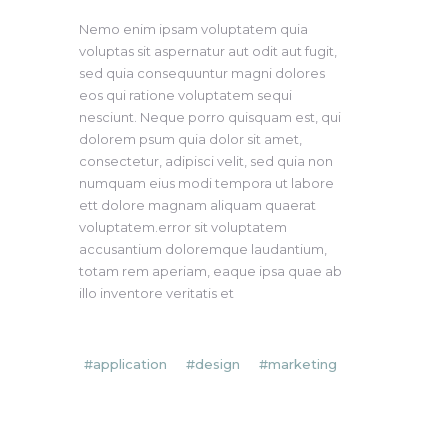
Nemo enim ipsam voluptatem quia
voluptas sit aspernatur aut odit aut fugit,
sed quia consequuntur magni dolores
eos qui ratione voluptatem sequi
nesciunt. Neque porro quisquam est, qui
dolorem psum quia dolor sit amet,
consectetur, adipisci velit, sed quia non
numquam eius modi tempora ut labore
ett dolore magnam aliquam quaerat
voluptatem.error sit voluptatem
accusantium doloremque laudantium,
totam rem aperiam, eaque ipsa quae ab
illo inventore veritatis et
application
design
marketing
Prev
Next