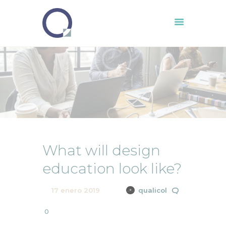
Inicio
Compañia
Servicios
Clientes
Ruta IA
What will design
Auditor 4.0
education look like?
Contacto
17 enero 2019
qualicol
0