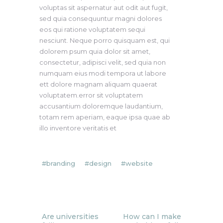
voluptas sit aspernatur aut odit aut fugit,
sed quia consequuntur magni dolores
eos qui ratione voluptatem sequi
nesciunt. Neque porro quisquam est, qui
dolorem psum quia dolor sit amet,
consectetur, adipisci velit, sed quia non
numquam eius modi tempora ut labore
ett dolore magnam aliquam quaerat
voluptatem.error sit voluptatem
accusantium doloremque laudantium,
totam rem aperiam, eaque ipsa quae ab
illo inventore veritatis et
branding
design
website
Prev
Next
Are universities
How can I make